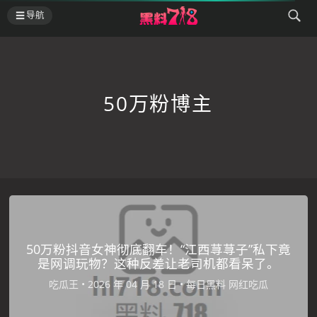
导航
50万粉博主
50万粉抖音女神彻底翻车！“江西荨荨子”私下竟
是网调玩物？这种反差让老司机都看呆了。
吃瓜王
•
•
每日黑料
网红吃瓜