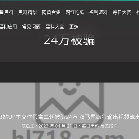
星黑料
黑料精华
网黄合集
网红吃瓜
福利姬料
每日大赛
福利应用
常见问题
黑料大全
更多
24万被骗
B站UP主交往假富二代被骗24万 双马尾疯狂输出视频流
吃瓜王
•
•
每日黑料
反差婊们