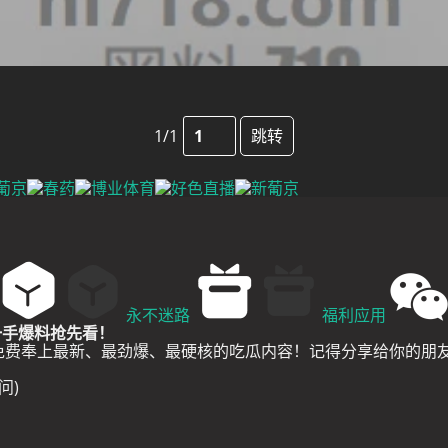
1/1
跳转
永不迷路
福利应用
，一手爆料抢先看！
友免费奉上最新、最劲爆、最硬核的吃瓜内容！记得分享给你的朋
问)