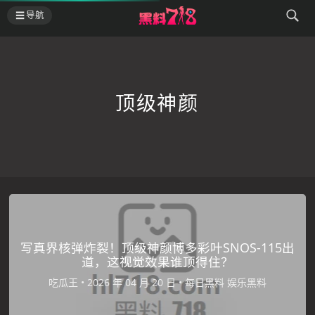
导航
顶级神颜
写真界核弹炸裂！顶级神颜博多彩叶SNOS-115出
道，这视觉效果谁顶得住？
吃瓜王
•
•
每日黑料
娱乐黑料