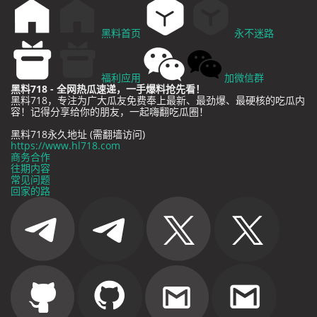
黑料首页
永不迷路
福利应用
加微信群
黑料718 - 全网热瓜速递，一手爆料抢先看！
黑料718，专注为广大瓜友免费奉上最新、最劲爆、最硬核的吃瓜内
容！记得分享给你的朋友，一起嗨翻吃瓜圈！
黑料718永久地址 (需翻墙访问)
https://www.hl718.com
商务合作
往期内容
常见问题
回家的路