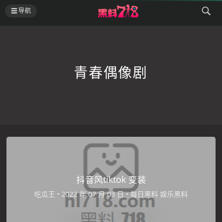
导航
青春偶像剧
抖音风tiktok 变装
吃瓜王
•
•
每日黑料
娱乐黑料