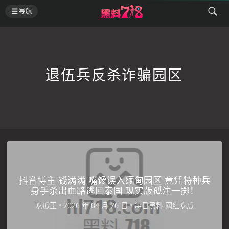
导航
退伍兵反杀诈骗园区
抖音博主 钱满满 嘴馋误入缅甸园区 竟凭特种兵
身手杀出血路逃回泰国 现实版孤注一掷！
吃瓜王
•
•
每日黑料
网红吃瓜