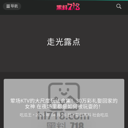
导航
走光露点
荤场KTV的大尺度玩法合集！30万彩礼娶回家的
女神 在夜场里都是如何被玩耍的！
吃瓜王
•
•
每日黑料
社会吃瓜