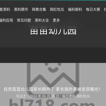
星黑料
黑料精华
网黄合集
网红吃瓜
福利姬料
每日大赛
福利应用
常见问题
黑料大全
更多
苗苗幼儿园
自贡苗苗幼儿园家长群炸了 家长搞外遇被发现曝光！
吃瓜王
•
•
每日黑料
网红吃瓜