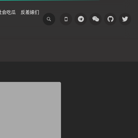
社会吃瓜
反差婊们