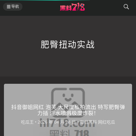
导航
肥臀扭动实战
抖音御姐网红 泡芙 大尺度私拍流出 特写肥臀弹
力插 淫水喷溅极度炸裂！
吃瓜王
•
•
每日黑料
网红吃瓜