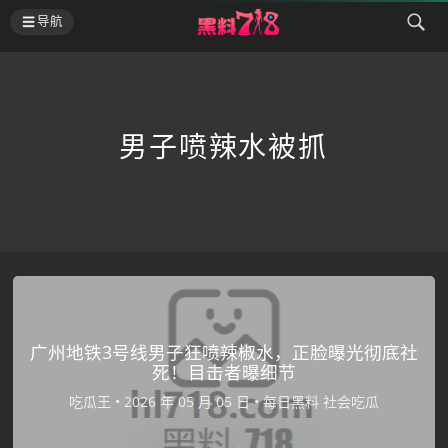
导航
男子喷辣水被抓
广州地铁3号线男子狂喷辣椒水，正脸曝光彻底社
死！目击者曝细节
吃瓜王
•
•
每日黑料
社会吃瓜