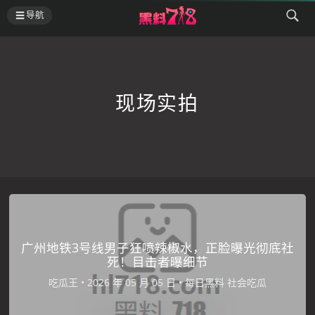
导航
现场实拍
广州地铁3号线男子狂喷辣椒水，正脸曝光彻底社
死！目击者曝细节
吃瓜王
•
•
每日黑料
社会吃瓜