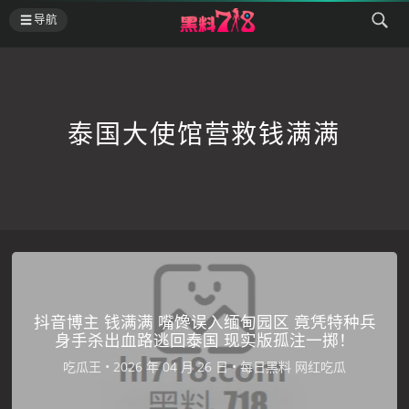
导航
泰国大使馆营救钱满满
抖音博主 钱满满 嘴馋误入缅甸园区 竟凭特种兵
身手杀出血路逃回泰国 现实版孤注一掷！
吃瓜王
•
•
每日黑料
网红吃瓜