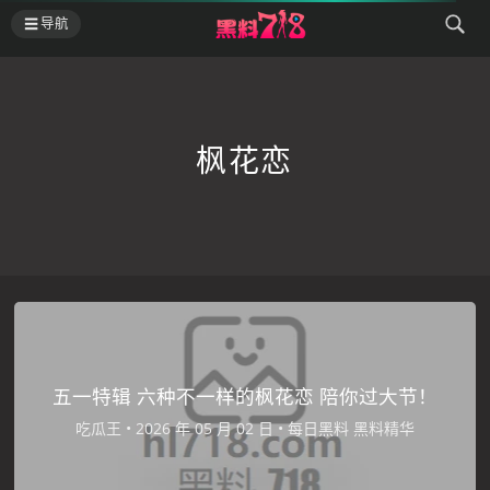
导航
枫花恋
五一特辑 六种不一样的枫花恋 陪你过大节！
吃瓜王
•
•
每日黑料
黑料精华