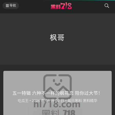
导航
枫哥
五一特辑 六种不一样的枫花恋 陪你过大节！
吃瓜王
•
•
每日黑料
黑料精华