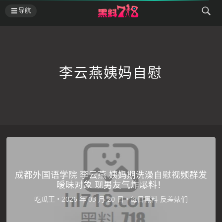
导航
李云燕姨妈自慰
成都外国语学院 李云燕 姨妈期洗澡自慰视频群发
暧昧对象 现男友气炸爆料！
吃瓜王
•
•
每日黑料
反差婊们