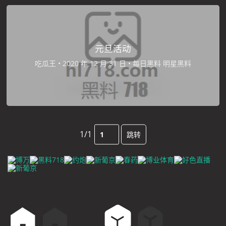
元旦活动
吃瓜王
•
•
每日黑料
明星黑料
1/1
跳转