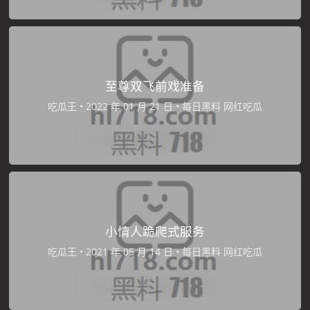
至尊双飞前戏准备
吃瓜王
•
•
每日黑料
网红吃瓜
小情人跪爬式服务
吃瓜王
•
•
每日黑料
网红吃瓜