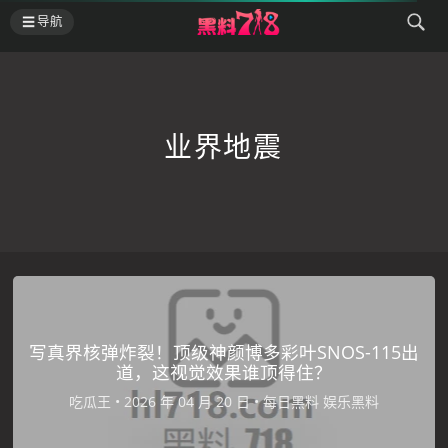
导航
业界地震
写真界核弹炸裂！顶级神颜博多彩叶SNOS-115出
道，这视觉效果谁顶得住？
吃瓜王
•
•
每日黑料
娱乐黑料