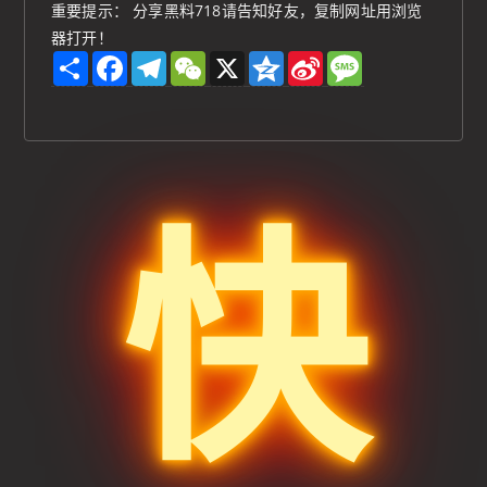
重要提示： 分享黑料718请告知好友，复制网址用浏览
器打开！
S
F
T
W
X
Q
S
M
h
a
e
e
z
i
e
a
c
l
C
o
n
s
r
e
e
h
n
a
s
e
b
g
a
e
W
a
o
r
t
e
g
o
a
i
e
k
m
b
o
快