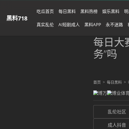
吃瓜首页
每日黑料
黑料热榜
娱乐黑料
明
黑料718
真实乱伦
AI短剧成人
黑料APP
永不迷路
每日大
务”吗
首页
>
每日黑料
>